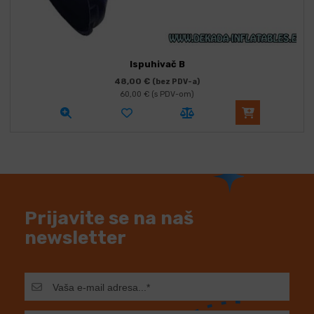
Ispuhivač B
48,00
€
(bez PDV-a)
60,00
€
(s PDV-om)
Prijavite se na naš
newsletter