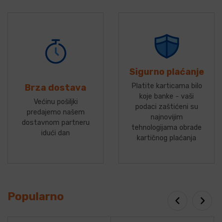
Sigurno plaćanje
Platite karticama bilo
Brza dostava
koje banke - vaši
Većinu pošiljki
podaci zaštićeni su
predajemo našem
najnovijim
dostavnom partneru
tehnologijama obrade
idući dan
kartičnog plaćanja
Popularno