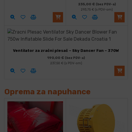
235,00
€
(bez PDV-a)
293,75
€
(s PDV-om)
Ventilator za zračni plesač – Sky Dancer Fan – 370W
190,00
€
(bez PDV-a)
237,50
€
(s PDV-om)
Oprema za napuhance