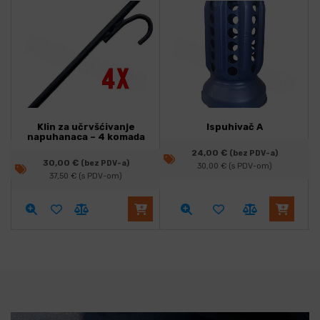
Klin za učrvšćivanje
Ispuhivač A
napuhanaca – 4 komada
24,00
€
(bez PDV-a)
30,00
€
(bez PDV-a)
30,00
€
(s PDV-om)
37,50
€
(s PDV-om)