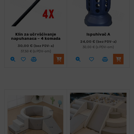
Klin za učrvšćivanje
Ispuhivač A
napuhanaca – 4 komada
24,00
€
(bez PDV-a)
30,00
€
(bez PDV-a)
30,00
€
(s PDV-om)
37,50
€
(s PDV-om)