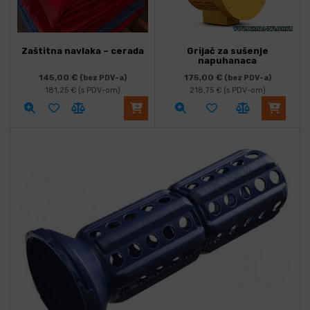
Zaštitna navlaka – cerada
Grijač za sušenje
napuhanaca
145,00
€
175,00
€
(bez PDV-a)
(bez PDV-a)
181,25
€
(s PDV-om)
218,75
€
(s PDV-om)