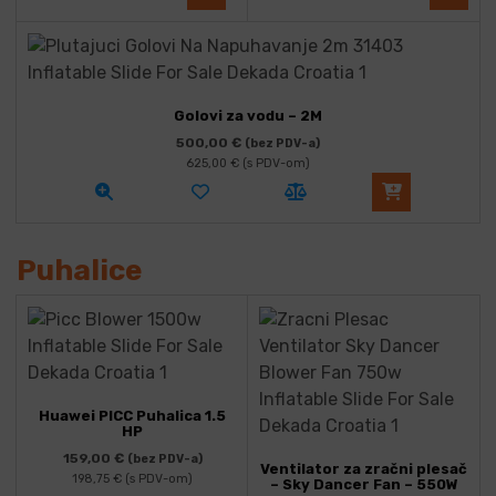
Golovi za vodu – 2M
500,00
€
(bez PDV-a)
625,00
€
(s PDV-om)
Puhalice
Huawei PICC Puhalica 1.5
HP
159,00
€
(bez PDV-a)
Ventilator za zračni plesač
198,75
€
(s PDV-om)
– Sky Dancer Fan – 550W