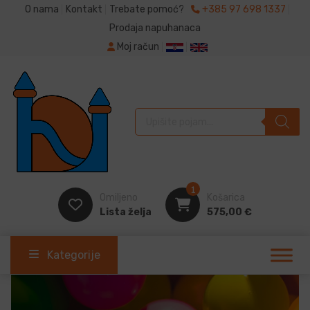
O nama
Kontakt
Trebate pomoć?
+385 97 698 1337
Prodaja napuhanaca
Moj račun
Products search
1
Omiljeno
Košarica
Lista želja
575,00
€
Kategorije