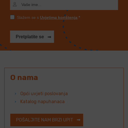
Slažem se s
Uvjetima korištenja
.
Pretplatite se
O nama
Opći uvjeti poslovanja
Katalog napuhanaca
POŠALJITE NAM BRZI UPIT