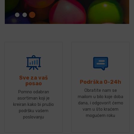
Sve za vaš
Podrška 0-24h
posao
Obratite nam se
Pomno odabran
mailom u bilo koje doba
asortiman koji je
dana, i odgovorit ćemo
kreiran kako bi pružio
vam u što kraćem
podršku vašem
mogućem roku
poslovanju