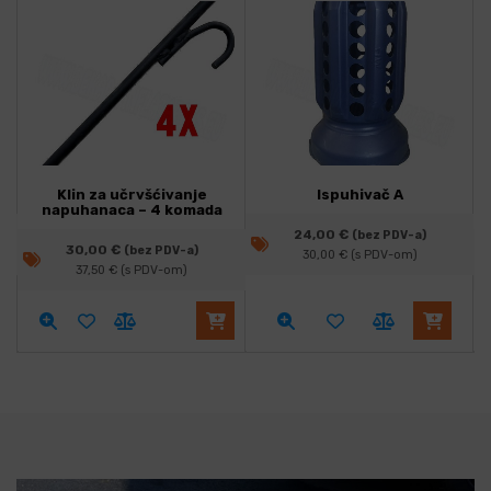
Klin za učrvšćivanje
Ispuhivač A
napuhanaca – 4 komada
24,00
€
(bez PDV-a)
30,00
€
(bez PDV-a)
30,00
€
(s PDV-om)
37,50
€
(s PDV-om)