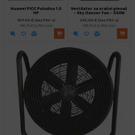
Huawei PICC Puhalica 1.5
Ventilator za zračni plesač
HP
– Sky Dancer Fan – 550W
159,00
€
235,00
€
(bez PDV-a)
(bez PDV-a)
198,75
€
(s PDV-om)
293,75
€
(s PDV-om)