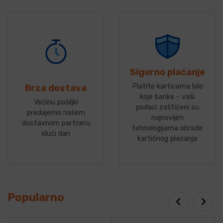
Sigurno plaćanje
Platite karticama bilo
Brza dostava
koje banke - vaši
Većinu pošiljki
podaci zaštićeni su
predajemo našem
najnovijim
dostavnom partneru
tehnologijama obrade
idući dan
kartičnog plaćanja
Popularno