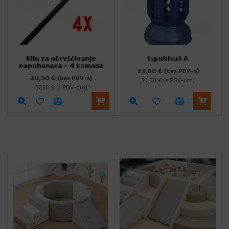
Klin za učrvšćivanje
Ispuhivač A
napuhanaca – 4 komada
24,00
€
(bez PDV-a)
30,00
€
(bez PDV-a)
30,00
€
(s PDV-om)
37,50
€
(s PDV-om)