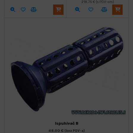
218,75
€
(s PDV-om)
Ispuhivač B
48,00
€
(bez PDV-a)