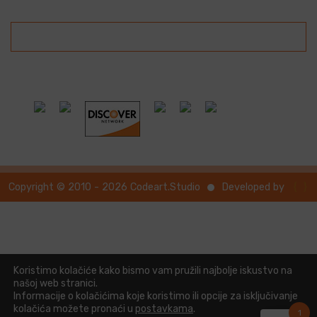
{ }
Developed by
Copyright © 2010 - 2026 Codeart.Studio
Koristimo kolačiće kako bismo vam pružili najbolje iskustvo na
našoj web stranici.
Informacije o kolačićima koje koristimo ili opcije za isključivanje
kolačića možete pronaći u
postavkama
.
1