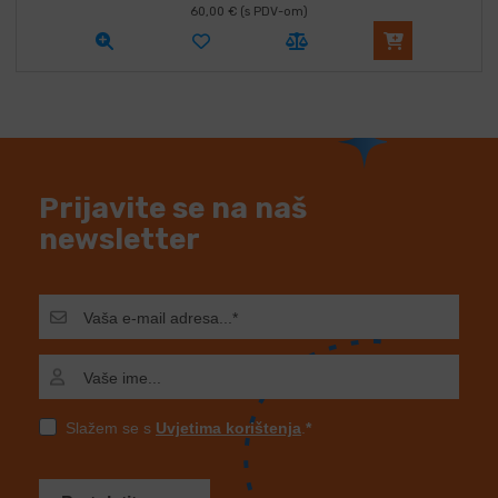
60,00
€
(s PDV-om)
Prijavite se na naš
newsletter
Slažem se s
Uvjetima korištenja
.