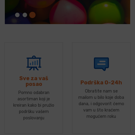
Sve za vaš
Podrška 0-24h
posao
Obratite nam se
Pomno odabran
mailom u bilo koje doba
asortiman koji je
dana, i odgovorit ćemo
kreiran kako bi pružio
vam u što kraćem
podršku vašem
mogućem roku
poslovanju