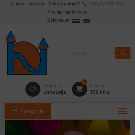
O nama
Kontakt
Trebate pomoć?
+385 97 698 1337
Prodaja napuhanaca
Moj račun
Products search
1
Omiljeno
Košarica
Lista želja
350,00
€
Kategorije