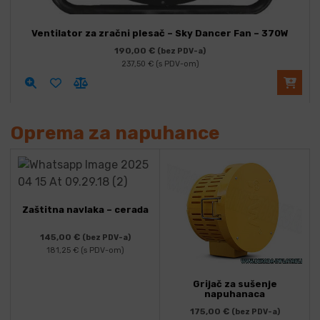
Ventilator za zračni plesač – Sky Dancer Fan – 370W
190,00
€
(bez PDV-a)
237,50
€
(s PDV-om)
Oprema za napuhance
Zaštitna navlaka – cerada
145,00
€
(bez PDV-a)
181,25
€
(s PDV-om)
Grijač za sušenje
napuhanaca
175,00
€
(bez PDV-a)