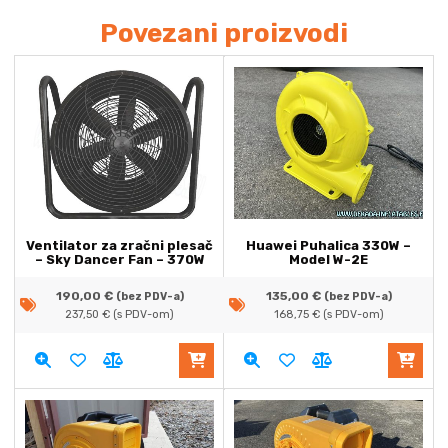
Povezani proizvodi
Ventilator za zračni plesač
Huawei Puhalica 330W –
– Sky Dancer Fan – 370W
Model W-2E
190,00
€
135,00
€
(bez PDV-a)
(bez PDV-a)
237,50
€
(s PDV-om)
168,75
€
(s PDV-om)