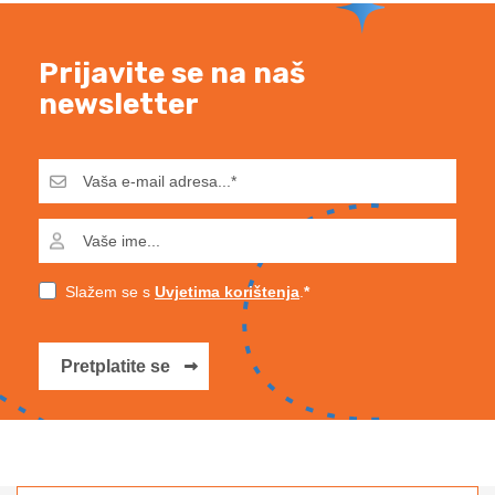
Prijavite se na naš
newsletter
Slažem se s
Uvjetima korištenja
.
Pretplatite se