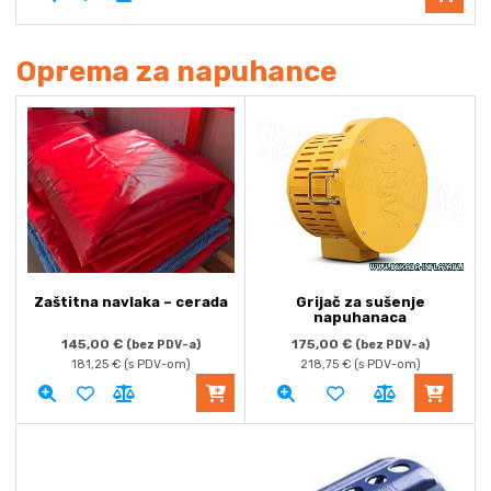
Oprema za napuhance
Zaštitna navlaka – cerada
Grijač za sušenje
napuhanaca
145,00
€
175,00
€
(bez PDV-a)
(bez PDV-a)
181,25
€
(s PDV-om)
218,75
€
(s PDV-om)