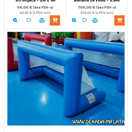
Strunjača – 2m x 1m
Banana za vodu – 5.8m
50,00
€
700,00
€
(bez PDV-a)
(bez PDV-a)
62,50
€
(s PDV-om)
875,00
€
(s PDV-om)