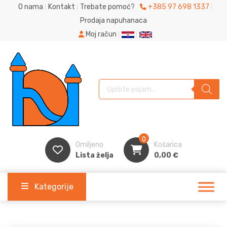
O nama
Kontakt
Trebate pomoć?
+385 97 698 1337
Prodaja napuhanaca
Moj račun
Products search
0
Omiljeno
Košarica
Lista želja
0,00
€
Kategorije