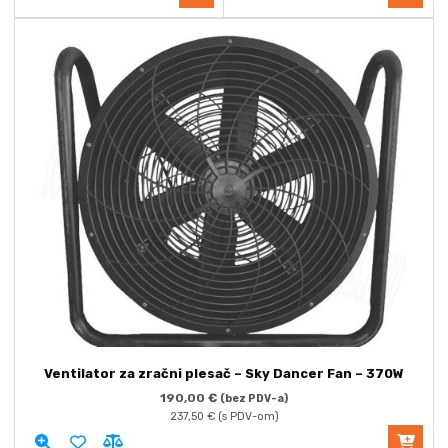
Ventilator za zračni plesač – Sky Dancer Fan – 370W
190,00
€
(bez PDV-a)
237,50
€
(s PDV-om)