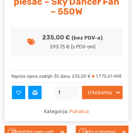
plesač – Sky Dancer Fan
– 550W
235,00
€
(bez PDV-a)
293,75
€
(s PDV-om)
Najniža cijena zadnjih 30 dana:
235,00
€
1.770,61
HRK
Ventilator za zračni plesač – Sky 
U košaricu
Kategorija:
Puhalica
Pošaljite nam upit
Info o dostavi