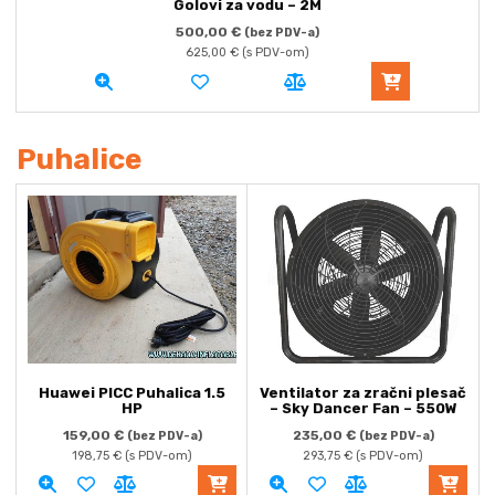
Golovi za vodu – 2M
500,00
€
(bez PDV-a)
625,00
€
(s PDV-om)
Puhalice
Huawei PICC Puhalica 1.5
Ventilator za zračni plesač
HP
– Sky Dancer Fan – 550W
159,00
€
235,00
€
(bez PDV-a)
(bez PDV-a)
198,75
€
(s PDV-om)
293,75
€
(s PDV-om)