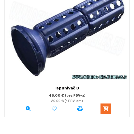
Ispuhivač B
48,00
€
(bez PDV-a)
60,00
€
(s PDV-om)