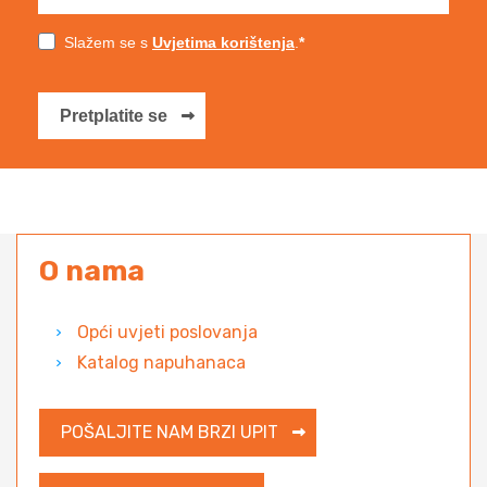
Slažem se s
Uvjetima korištenja
.
Pretplatite se
O nama
Opći uvjeti poslovanja
Katalog napuhanaca
POŠALJITE NAM BRZI UPIT