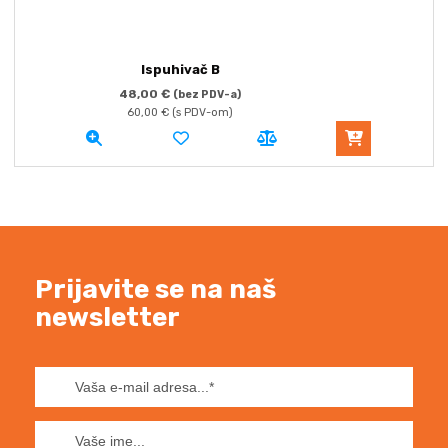
Ispuhivač B
48,00
€
(bez PDV-a)
60,00
€
(s PDV-om)
Prijavite se na naš
newsletter