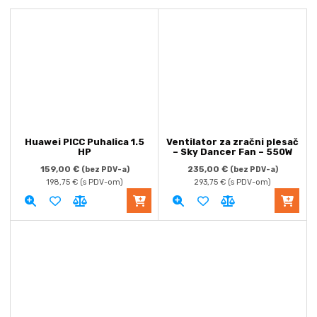
Huawei PICC Puhalica 1.5
Ventilator za zračni plesač
HP
– Sky Dancer Fan – 550W
159,00
€
235,00
€
(bez PDV-a)
(bez PDV-a)
198,75
€
(s PDV-om)
293,75
€
(s PDV-om)