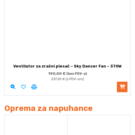
Ventilator za zračni plesač – Sky Dancer Fan – 370W
190,00
€
(bez PDV-a)
237,50
€
(s PDV-om)
Oprema za napuhance