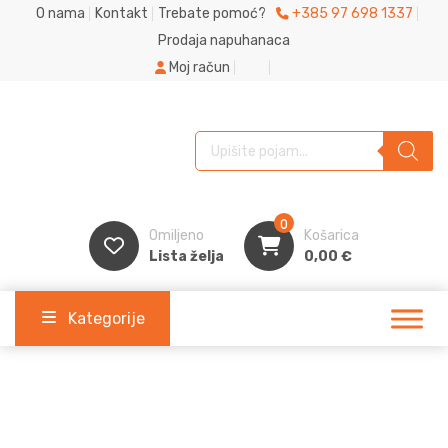
O nama
Kontakt
Trebate pomoć?
+385 97 698 1337
Prodaja napuhanaca
Moj račun
Products search
0
Omiljeno
Košarica
Lista želja
0,00
€
Kategorije