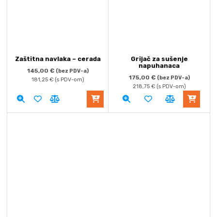
Zaštitna navlaka – cerada
Grijač za sušenje
napuhanaca
145,00
€
(bez PDV-a)
175,00
€
(bez PDV-a)
181,25
€
(s PDV-om)
218,75
€
(s PDV-om)