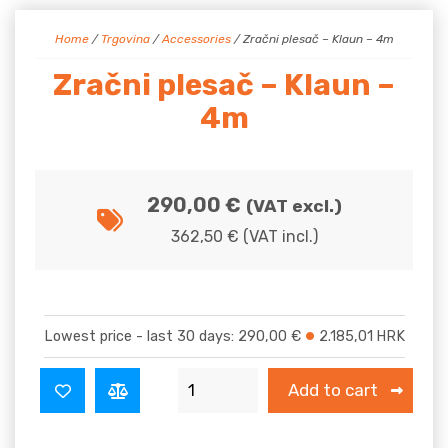
Home
/
Trgovina
/
Accessories
/ Zračni plesač – Klaun – 4m
Zračni plesač – Klaun –
4m
290,00
€
(VAT excl.)
362,50
€
(VAT incl.)
Lowest price - last 30 days:
290,00
€
2.185,01
HRK
Zračni plesač - Klaun - 4m quantity
Add to cart