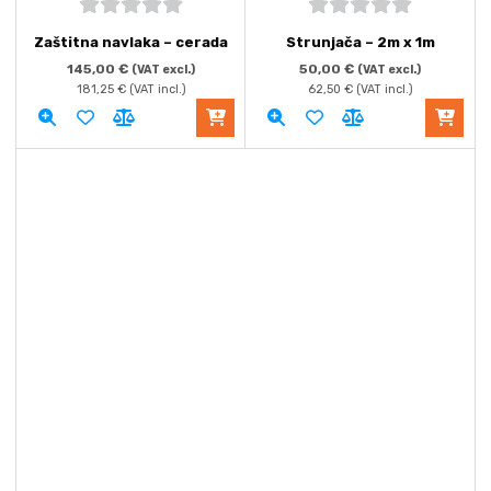
5
out of
5
out of
Zaštitna navlaka – cerada
Strunjača – 2m x 1m
5
5
145,00
€
50,00
€
(VAT excl.)
(VAT excl.)
181,25
€
(VAT incl.)
62,50
€
(VAT incl.)