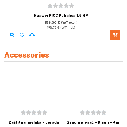
5
out of
Huawei PICC Puhalica 1.5 HP
5
159,00
€
(VAT excl.)
198,75
€
(VAT incl.)
Accessories
5
out of
5
out of
Zaštitna navlaka – cerada
Zračni plesač – Klaun – 4m
5
5