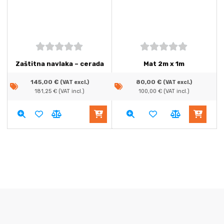
5
out of
5
out of
Zaštitna navlaka – cerada
Mat 2m x 1m
5
5
145,00
€
80,00
€
(VAT excl.)
(VAT excl.)
181,25
€
(VAT incl.)
100,00
€
(VAT incl.)