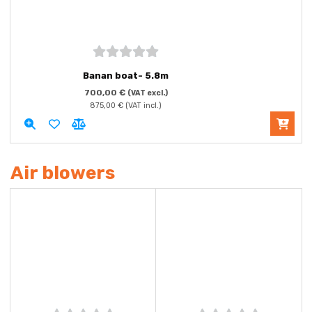
5
out of
Banan boat- 5.8m
5
700,00
€
(VAT excl.)
875,00
€
(VAT incl.)
Air blowers