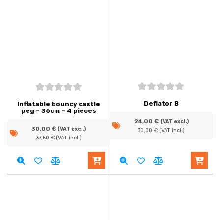
5
out of
5
out of
Deflator B
Inflatable bouncy castle
5
5
peg – 36cm – 4 pieces
24,00
€
(VAT excl.)
30,00
€
(VAT excl.)
30,00
€
(VAT incl.)
37,50
€
(VAT incl.)