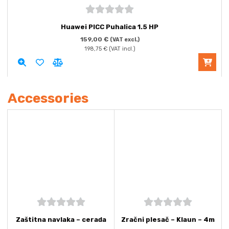
5
out of
Huawei PICC Puhalica 1.5 HP
5
159,00
€
(VAT excl.)
198,75
€
(VAT incl.)
Accessories
5
out of
5
out of
Zaštitna navlaka – cerada
Zračni plesač – Klaun – 4m
5
5