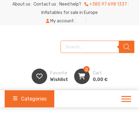
About us
Contact us
Need help?
+385 97 698 1337
Inflatables for sale in Europe
My account
Products search
0
Favorite
Cart
Wishlist
0,00
€
Categories