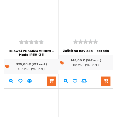
5
out of
5
out of
Zaštitna navlaka – cerada
Huawei Puhalica 2800W –
5
5
Model REH-3E
145,00
€
(VAT excl.)
325,00
€
(VAT excl.)
181,25
€
(VAT incl.)
406,25
€
(VAT incl.)