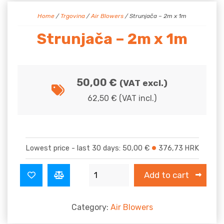
Home
/
Trgovina
/
Air Blowers
/ Strunjača – 2m x 1m
Strunjača – 2m x 1m
50,00
€
(VAT excl.)
62,50
€
(VAT incl.)
Lowest price - last 30 days:
50,00
€
376,73
HRK
Strunjača - 2m x 1m quantity
Add to cart
Category:
Air Blowers