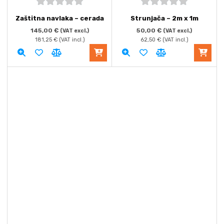
5
out of
5
out of
Zaštitna navlaka – cerada
Strunjača – 2m x 1m
5
5
145,00
€
50,00
€
(VAT excl.)
(VAT excl.)
181,25
€
(VAT incl.)
62,50
€
(VAT incl.)