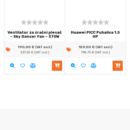
5
out of
5
out of
Ventilator za zračni plesač
Huawei PICC Puhalica 1.5
5
5
– Sky Dancer Fan – 370W
HP
190,00
€
159,00
€
(VAT excl.)
(VAT excl.)
237,50
€
(VAT incl.)
198,75
€
(VAT incl.)