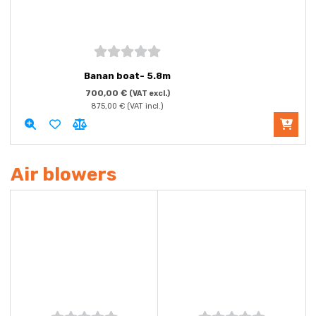
5
out of
Banan boat- 5.8m
5
700,00
€
(VAT excl.)
875,00
€
(VAT incl.)
Air blowers