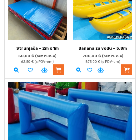
Strunjača – 2m x 1m
Banana za vodu – 5.8m
50,00
€
700,00
€
(bez PDV-a)
(bez PDV-a)
62,50
€
(s PDV-om)
875,00
€
(s PDV-om)