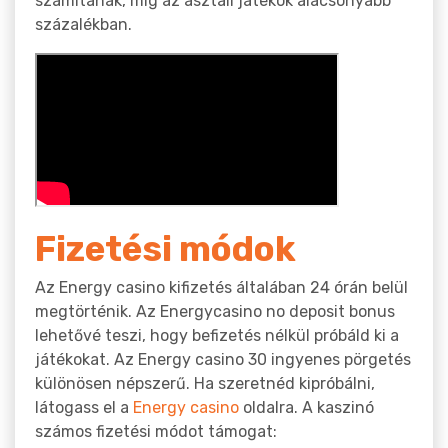
számítanak, míg az asztali játékok alacsonyabb
százalékban.
Fizetési módok
Az Energy casino kifizetés általában 24 órán belül
megtörténik. Az Energycasino no deposit bonus
lehetővé teszi, hogy befizetés nélkül próbáld ki a
játékokat. Az Energy casino 30 ingyenes pörgetés
különösen népszerű. Ha szeretnéd kipróbálni,
látogass el a
Energy casino
oldalra. A kaszinó
számos fizetési módot támogat: