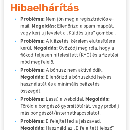
Hibaelhárítás
Probléma:
Nem jön meg a regisztrációs e-
mail.
Megoldás:
Ellenőrizd a spam mappát,
vagy kérj új levelet a „Küldés újra” gombbal.
Probléma:
A kifizetési kérelem elutasításra
kerül.
Megoldás:
Győződj meg róla, hogy a
fiókod teljesen hitelesített (KYC) és a fizetési
mód megfelelő.
Probléma:
A bónusz nem aktiválódik.
Megoldás:
Ellenőrizd a bónuszkód helyes
használatát és a minimális befizetés
összegét.
Probléma:
Lassú a weboldal.
Megoldás:
Töröld a böngésző gyorsítótárát, vagy próbálj
más böngészőt/internetkapcsolatot.
Probléma:
Elfelejtetted a jelszavad.
Megoldás:
Használd az „Elfelejtett jelszó”