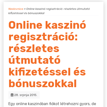
Naslovnica
»
Online kaszinó regisztráció: részletes útmutató
kifizetéssel és bónuszokkal
Online kaszinó
regisztráció:
részletes
útmutató
kifizetéssel és
bónuszokkal
28. srpnja 2015.
Egy online kaszinóban fiókot létrehozni gyors, de