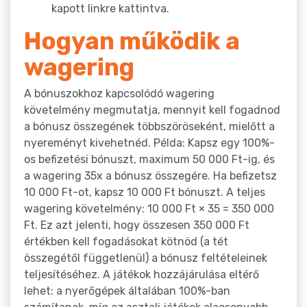
kapott linkre kattintva.
Hogyan működik a
wagering
A bónuszokhoz kapcsolódó wagering
követelmény megmutatja, mennyit kell fogadnod
a bónusz összegének többszöröseként, mielőtt a
nyereményt kivehetnéd. Példa: Kapsz egy 100%-
os befizetési bónuszt, maximum 50 000 Ft-ig, és
a wagering 35x a bónusz összegére. Ha befizetsz
10 000 Ft-ot, kapsz 10 000 Ft bónuszt. A teljes
wagering követelmény: 10 000 Ft × 35 = 350 000
Ft. Ez azt jelenti, hogy összesen 350 000 Ft
értékben kell fogadásokat kötnöd (a tét
összegétől függetlenül) a bónusz feltételeinek
teljesítéséhez. A játékok hozzájárulása eltérő
lehet: a nyerőgépek általában 100%-ban