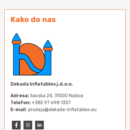
Kako do nas
Dekada Inflatables j.d.o.o.
Adresa:
Savska 24, 31500 Našice
Telefon:
+385 97 698 1337
E-mail
: prodaja@dekada-inflatables.eu