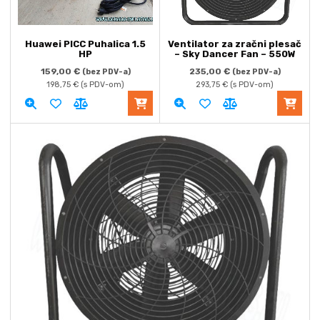
Huawei PICC Puhalica 1.5
Ventilator za zračni plesač
HP
– Sky Dancer Fan – 550W
159,00
€
235,00
€
(bez PDV-a)
(bez PDV-a)
198,75
€
(s PDV-om)
293,75
€
(s PDV-om)