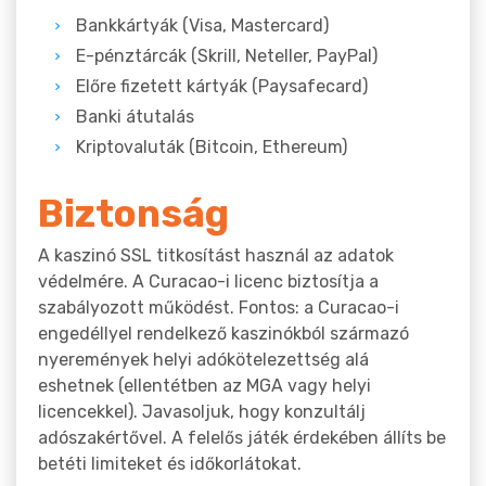
Bankkártyák (Visa, Mastercard)
E-pénztárcák (Skrill, Neteller, PayPal)
Előre fizetett kártyák (Paysafecard)
Banki átutalás
Kriptovaluták (Bitcoin, Ethereum)
Biztonság
A kaszinó SSL titkosítást használ az adatok
védelmére. A Curacao-i licenc biztosítja a
szabályozott működést. Fontos: a Curacao-i
engedéllyel rendelkező kaszinókból származó
nyeremények helyi adókötelezettség alá
eshetnek (ellentétben az MGA vagy helyi
licencekkel). Javasoljuk, hogy konzultálj
adószakértővel. A felelős játék érdekében állíts be
betéti limiteket és időkorlátokat.