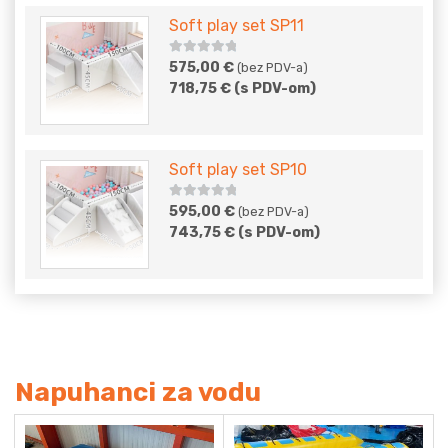
Soft play set SP11
5
out of
575,00
€
(bez PDV-a)
5
718,75
€
(s PDV-om)
Soft play set SP10
5
out of
595,00
€
(bez PDV-a)
5
743,75
€
(s PDV-om)
Napuhanci za vodu