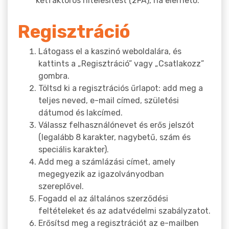
kétfaktoros hitelesítést (2FA), ha elérhető.
Regisztráció
Látogass el a kaszinó weboldalára, és
kattints a „Regisztráció” vagy „Csatlakozz”
gombra.
Töltsd ki a regisztrációs űrlapot: add meg a
teljes neved, e-mail címed, születési
dátumod és lakcímed.
Válassz felhasználónevet és erős jelszót
(legalább 8 karakter, nagybetű, szám és
speciális karakter).
Add meg a számlázási címet, amely
megegyezik az igazolványodban
szereplővel.
Fogadd el az általános szerződési
feltételeket és az adatvédelmi szabályzatot.
Erősítsd meg a regisztrációt az e-mailben