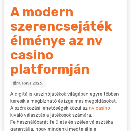
A modern
szerencsejáték
élménye az nv
casino
platformján
11. lipnja 2026.
A digitális kaszinójátékok világában egyre többen
keresik a megbízható és izgalmas megoldásokat.
A szórakozási lehetőségek közül az
nv casino
kiváló választás a játékosok számára.
Felhasználóbarát felülete és széles választéka
garantálja, hogy mindenki megtalálja a