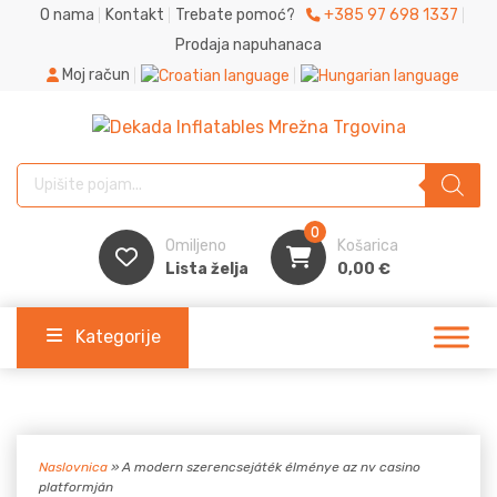
O nama
Kontakt
Trebate pomoć?
+385 97 698 1337
Prodaja napuhanaca
Moj račun
Products search
0
Omiljeno
Košarica
Lista želja
0,00
€
Kategorije
Naslovnica
»
A modern szerencsejáték élménye az nv casino
platformján