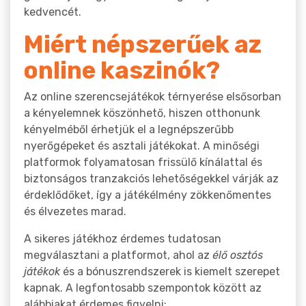
kedvencét.
Miért népszerűek az
online kaszinók?
Az online szerencsejátékok térnyerése elsősorban
a kényelemnek köszönhető, hiszen otthonunk
kényelméből érhetjük el a legnépszerűbb
nyerőgépeket és asztali játékokat. A minőségi
platformok folyamatosan frissülő kínálattal és
biztonságos tranzakciós lehetőségekkel várják az
érdeklődőket, így a játékélmény zökkenőmentes
és élvezetes marad.
A sikeres játékhoz érdemes tudatosan
megválasztani a platformot, ahol az
élő osztós
játékok
és a bónuszrendszerek is kiemelt szerepet
kapnak. A legfontosabb szempontok között az
alábbiakat érdemes figyelni: