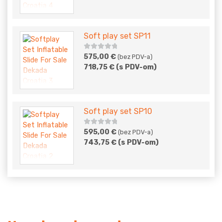
Soft play set SP11
5
out of
575,00
€
(bez PDV-a)
5
718,75
€
(s PDV-om)
Soft play set SP10
5
out of
595,00
€
(bez PDV-a)
5
743,75
€
(s PDV-om)