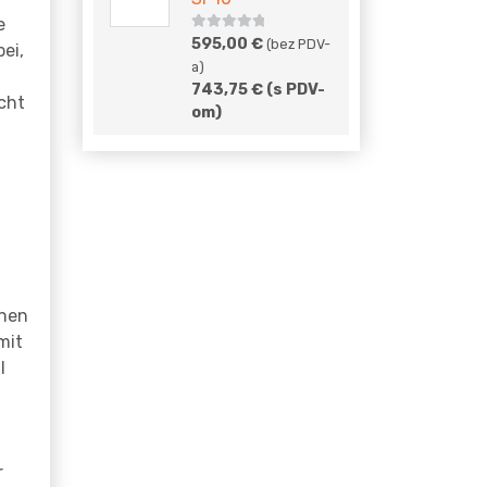
e
5
out of
595,00
€
(bez PDV-
ei,
5
a)
743,75
€
(s PDV-
cht
om)
nnen
mit
l
r