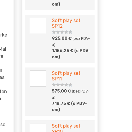
om)
Soft play set
SP12
ärke
5
out of
925,00
€
(bez PDV-
5
a)
Mal
1.156,25
€
(s PDV-
re
om)
Im
Soft play set
es
SP11
5
out of
nten
575,00
€
(bez PDV-
5
a)
m
718,75
€
(s PDV-
om)
ise
Soft play set
SP10