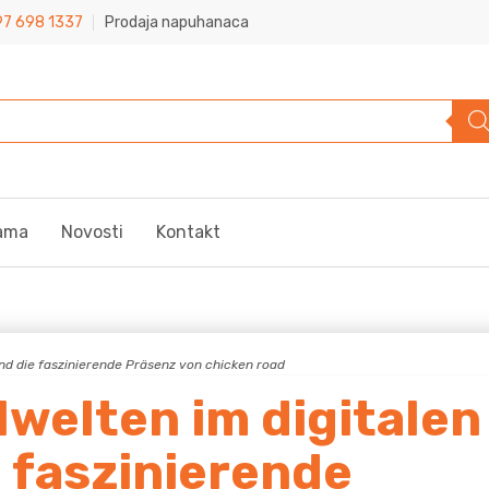
7 698 1337
Prodaja napuhanaca
ama
Novosti
Kontakt
und die faszinierende Präsenz von chicken road
welten im digitalen
e faszinierende