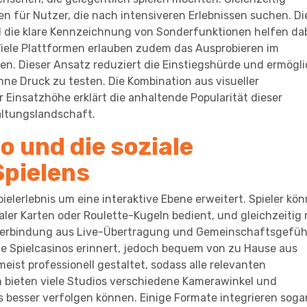
en für Nutzer, die nach intensiveren Erlebnissen suchen. Di
d die klare Kennzeichnung von Sonderfunktionen helfen dab
Viele Plattformen erlauben zudem das Ausprobieren im
n. Dieser Ansatz reduziert die Einstiegshürde und ermögli
ne Druck zu testen. Die Kombination aus visueller
er Einsatzhöhe erklärt die anhaltende Popularität dieser
altungslandschaft.
 und die soziale
pielens
lerlebnis um eine interaktive Ebene erweitert. Spieler kö
aler Karten oder Roulette-Kugeln bedient, und gleichzeitig 
Verbindung aus Live-Übertragung und Gemeinschaftsgefüh
he Spielcasinos erinnert, jedoch bequem von zu Hause aus
meist professionell gestaltet, sodass alle relevanten
h bieten viele Studios verschiedene Kamerawinkel und
besser verfolgen können. Einige Formate integrieren soga