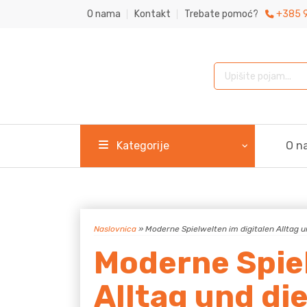
O nama
Kontakt
Trebate pomoć?
+385 9
Products search
Kategorije
O n
Naslovnica
»
Moderne Spielwelten im digitalen Alltag 
Moderne Spiel
Alltag und di