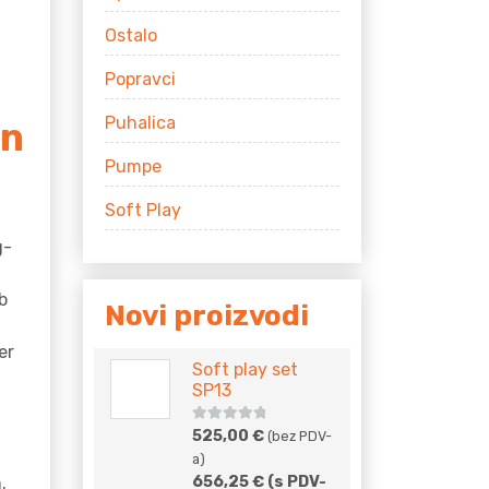
Ostalo
Popravci
Puhalica
in
Pumpe
Soft Play
g-
b
Novi proizvodi
er
Soft play set
SP13
5
out of
525,00
€
(bez PDV-
5
a)
.
656,25
€
(s PDV-