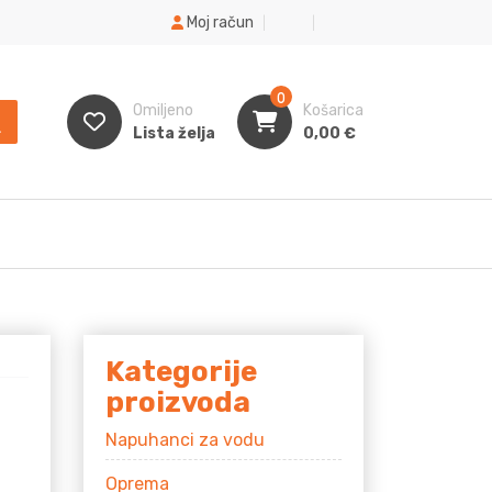
Moj račun
0
Omiljeno
Košarica
Lista želja
0,00
€
Kategorije
proizvoda
Napuhanci za vodu
Oprema