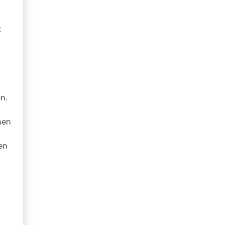
t
n.
hen
en