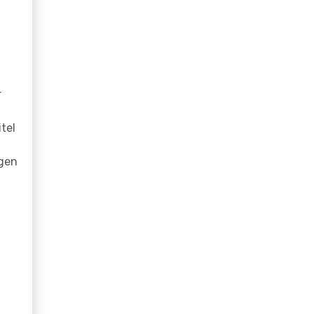
r
tel
ngen