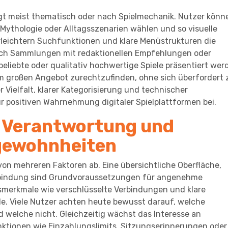
lgt meist thematisch oder nach Spielmechanik. Nutzer könn
ythologie oder Alltagsszenarien wählen und so visuelle
erleichtern Suchfunktionen und klare Menüstrukturen die
auch Sammlungen mit redaktionellen Empfehlungen oder
beliebte oder qualitativ hochwertige Spiele präsentiert wer
nem großen Angebot zurechtzufinden, ohne sich überfordert 
 Vielfalt, klarer Kategorisierung und technischer
r positiven Wahrnehmung digitaler Spielplattformen bei.
 Verantwortung und
gewohnheiten
on mehreren Faktoren ab. Eine übersichtliche Oberfläche,
erbindung sind Grundvoraussetzungen für angenehme
tsmerkmale wie verschlüsselte Verbindungen und klare
le. Viele Nutzer achten heute bewusst darauf, welche
 welche nicht. Gleichzeitig wächst das Interesse an
nktionen wie Einzahlungslimits, Sitzungserinnerungen oder