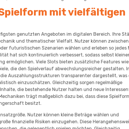
 Spielform mit vielfältigen
igsten genutzten Angeboten im digitalen Bereich. Ihre St
Mechanik und thematischer Vielfalt. Nutzer können zwischen
oder futuristischen Szenarien wählen und erleben so jedes 
tät hat sich kontinuierlich verbessert, sodass selbst kleine
g ermöglichen. Viele Slots bieten zusätzliche Features wie
ele, die den Spielverlauf abwechslungsreicher gestalten. 
 die Auszahlungsstrukturen transparenter dargestellt, was 
alistisch einzuschätzen. Gleichzeitig sorgen regelmäßige
 Inhalte, die bestehende Nutzer halten und neue Interesse
Mechaniken trägt maßgeblich dazu bei, dass diese Spielfor
ngerschaft besitzt.
en Einsatzgröße. Nutzer können kleine Beträge wählen und
große finanzielle Risiken einzugehen. Diese Herangehenswe
nschen, die gelegentlich spielen möchten. Gleichzeitig