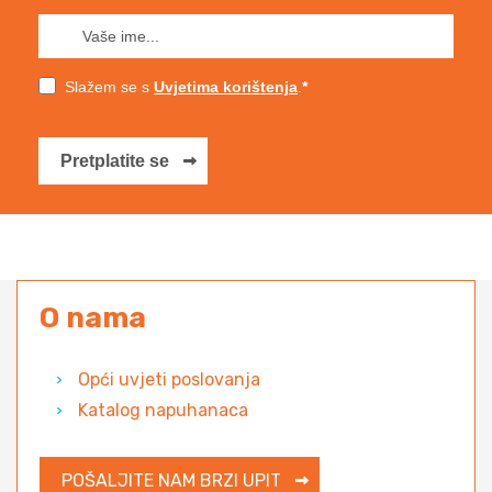
Slažem se s
Uvjetima korištenja
.
Pretplatite se
O nama
Opći uvjeti poslovanja
Katalog napuhanaca
POŠALJITE NAM BRZI UPIT