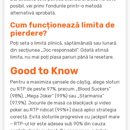
posibil, vei primi fondurile printr-o metodă
alternativă aprobată.
Cum funcționează limita de
pierdere?
Poți seta o limită zilnică, săptămânală sau lunară
din secțiunea „Joc responsabil”. Odată atinsă
limita, nu mai poți plasa pariuri până la resetare.
Good to Know
Pentru a maximiza șansele de câștig, alege sloturi
cu RTP de peste 97%, precum „Blood Suckers”
(98%), „Mega Joker” (99%) sau „Starmania”
(97,9%). Jocurile de masă ca blackjack și video
poker au RTP ridicat (99%+) dacă aplici strategia
corectă. Evită sloturile progresive cu jackpot mare
– RTP-ul lor este adesea sub 90% din cauza