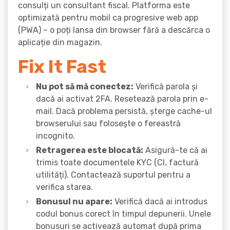
consulți un consultant fiscal. Platforma este
optimizată pentru mobil ca progresive web app
(PWA) – o poți lansa din browser fără a descărca o
aplicație din magazin.
Fix It Fast
Nu pot să mă conectez:
Verifică parola și
dacă ai activat 2FA. Resetează parola prin e-
mail. Dacă problema persistă, șterge cache-ul
browserului sau folosește o fereastră
incognito.
Retragerea este blocată:
Asigură-te că ai
trimis toate documentele KYC (CI, factură
utilități). Contactează suportul pentru a
verifica starea.
Bonusul nu apare:
Verifică dacă ai introdus
codul bonus corect în timpul depunerii. Unele
bonusuri se activează automat după prima