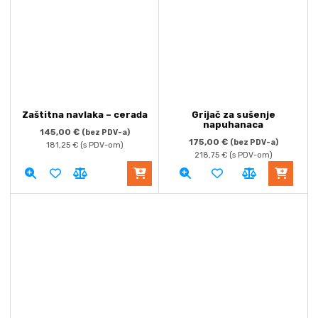
Zaštitna navlaka – cerada
Grijač za sušenje
napuhanaca
145,00
€
(bez PDV-a)
175,00
€
(bez PDV-a)
181,25
€
(s PDV-om)
218,75
€
(s PDV-om)