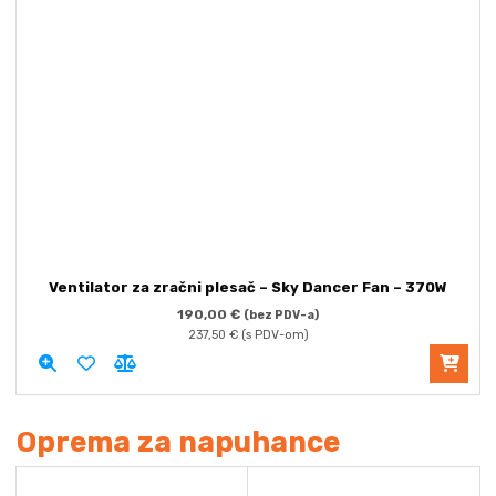
Ventilator za zračni plesač – Sky Dancer Fan – 370W
190,00
€
(bez PDV-a)
237,50
€
(s PDV-om)
Oprema za napuhance