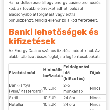
Ha rendelkezésre áll egy energy casino promóciós
kód, az további előnyöket adhat, például
alacsonyabb átforgatást vagy extra
bónuszpénzt. Mindig ellenőrizd a kód feltételeit.
Banki lehetőségek és
kifizetések
Az Energy Casino számos fizetési módot kínál. Az
alábbi táblázat összefoglalja a legfontosabbakat:
Feldolgozási
Minimális
Fizetési mód
idő
Díjak
befizetés
(kifizetés)
Bankkártya
2-5
10 EUR
Nincs
(Visa/Mastercard)
munkanap
Skrill
10 EUR
24 óra
Nincs
Neteller
10 EUR
24 óra
Nincs