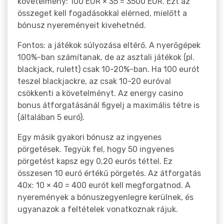
követelmény: 100 EUR × 35 = 3500 EUR. Ezt az
összeget kell fogadásokkal elérned, mielőtt a
bónusz nyereményeit kivehetnéd.
Fontos: a játékok súlyozása eltérő. A nyerőgépek
100%-ban számítanak, de az asztali játékok (pl.
blackjack, rulett) csak 10-20%-ban. Ha 100 eurót
teszel blackjackre, az csak 10-20 euróval
csökkenti a követelményt. Az energy casino
bonus átforgatásánál figyelj a maximális tétre is
(általában 5 euró).
Egy másik gyakori bónusz az ingyenes
pörgetések. Tegyük fel, hogy 50 ingyenes
pörgetést kapsz egy 0,20 eurós téttel. Ez
összesen 10 euró értékű pörgetés. Az átforgatás
40x: 10 × 40 = 400 eurót kell megforgatnod. A
nyeremények a bónuszegyenlegre kerülnek, és
ugyanazok a feltételek vonatkoznak rájuk.