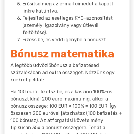
Erősítsd meg az e-mail címedet a kapott
linkre kattintva.
Teljesítsd az esetleges KYC-azonosítást
(személyi igazolvány vagy útlevél
feltöltése).
Fizess be, és vedd igénybe a bónuszt.
Bónusz matematika
A legtöbb üdvözlőbónusz a befizetésed
százalékában ad extra összeget. Nézzünk egy
konkrét példát:
Ha 100 eurót fizetsz be, és a kaszinó 100%-os
bónuszt kínál 200 euró maximumig, akkor a
bónusz összege: 100 EUR × 100% = 100 EUR. Így
összesen 200 euróval játszhatsz (100 befizetés +
100 bónusz). Az átforgatási követelmény
tipikusan 35x a bónusz összegére. Tehát a