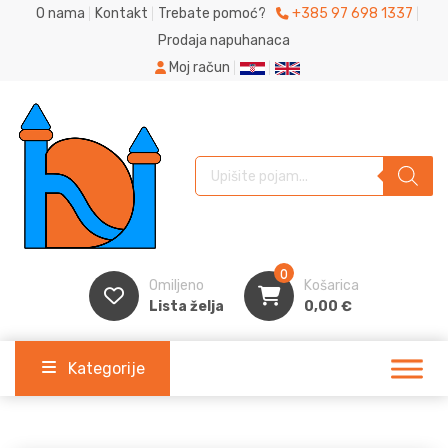
O nama
Kontakt
Trebate pomoć?
+385 97 698 1337
Prodaja napuhanaca
Moj račun
Products search
0
Omiljeno
Košarica
Lista želja
0,00
€
Kategorije