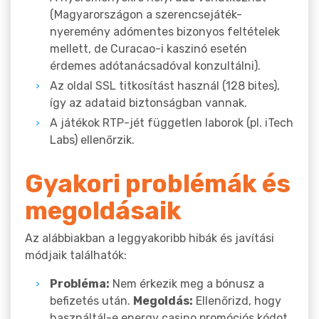
(Magyarországon a szerencsejáték-
nyeremény adómentes bizonyos feltételek
mellett, de Curacao-i kaszinó esetén
érdemes adótanácsadóval konzultálni).
Az oldal SSL titkosítást használ (128 bites),
így az adataid biztonságban vannak.
A játékok RTP-jét független laborok (pl. iTech
Labs) ellenőrzik.
Gyakori problémák és
megoldásaik
Az alábbiakban a leggyakoribb hibák és javítási
módjaik találhatók:
Probléma:
Nem érkezik meg a bónusz a
befizetés után.
Megoldás:
Ellenőrizd, hogy
használtál-e energy casino promóciós kódot,