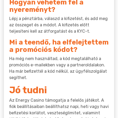
Hogyan vehetem fel a
nyereményt?
Lépj a pénztárba, válaszd a kifizetést, és add meg
az összeget és a módot. A kifizetés előtt
teljesíteni kell az átforgatást és a KYC-t.
Mi a teendő, ha elfelejtettem
a promóciós kódot?
Ha még nem használtad, a kód megtalálható a
promóciós e-mailekben vagy a partneroldalakon.
Ha már befizettél a kód nélkül, az ügyfélszolgálat
segíthet.
Jó tudni
Az Energy Casino támogatja a felelős játékot. A
fiók beállításaiban beállíthatsz napi, heti vagy havi
befizetési korlátot, veszteséglimitet, valamint