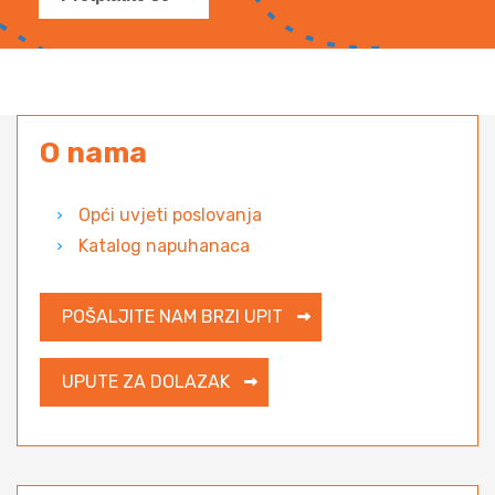
O nama
Opći uvjeti poslovanja
Katalog napuhanaca
POŠALJITE NAM BRZI UPIT
UPUTE ZA DOLAZAK