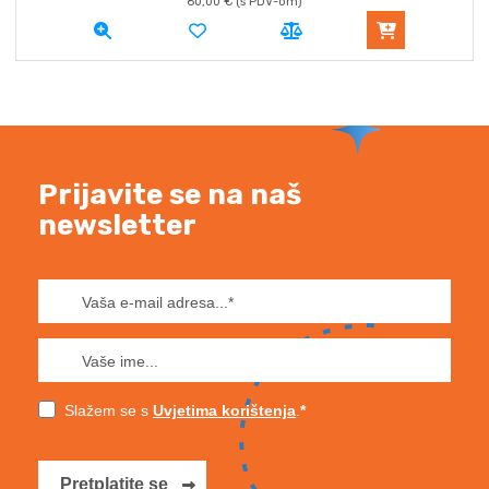
60,00
€
(s PDV-om)
Prijavite se na naš
newsletter
Slažem se s
Uvjetima korištenja
.
Pretplatite se